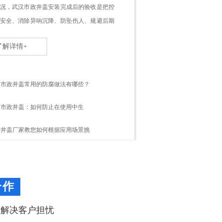
况，武汉市政井盖安装完成后的验收是把控
安全、消除异响沉降、防坠伤人、规避后期
核心关...
了解详情+
汉市政井盖常用的防腐做法有哪些？
汉市政井盖：如何防止在使用中生
汉井盖厂家教您如何根据应用场景挑
？
合作
，解决客户担忧