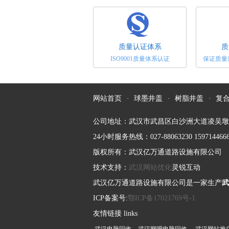
查井来说最不可缺少的就是井盖了。一
井盖模具必须具备六大性能
盖出现问题，许多问题也就随之而来。
此，选择合适...
1、耐蚀性有些井盖模具如塑料模在工作
时，由于塑料中存在氯、氟等元素，受
质量认证体系
质
分解析出HCI、HF等强侵蚀性气体，侵
ISO9001质量体系认证
保证质量
具型腔表面，加大其表面粗糙度，加剧
电力井盖对于消防安全的辅助作用
失效。2、强韧性模具的工作条件大多十
恶劣，有...
电力井盖的配件齐全，铸造规矩，表面
网站首页
·
球墨井盖
·
树脂井盖
·
复
洁，无裂纹，启闭灵活，有产品出厂合
证，外型规矩。把润滑脂涂于轮轴、密
公司地址：武汉市武昌区白沙洲大道凌吴墩
内和滚珠或滚柱轴承的磨擦部位，能减
24小时服务热线：027-88063230 15971446
安装铸铁排水管应注意的几个问题
擦并令转动更灵活。正常情况下每六个
版权所有：武汉亿万通道路设施有限公司
行一次润滑。树...
球墨铸铁排水管是以镁或稀土镁结合金
技术支持：
武汉网站优化
灵锐互动
剂在浇注前加入铁水中，使石墨球化，
武汉亿万通道路设施有限公司是一家生产
武
集中降低，使管材具有强度大、延伸率
耐冲击、耐腐蚀、密封性好等优点；内
ICP备案号:
鄂ICP备17021769号-1
怎样选择合适
用水泥砂浆衬里，改善了管道输水环境
友情链接 links
高了供水能...
近年来，随着塑料检查井技术应用的不