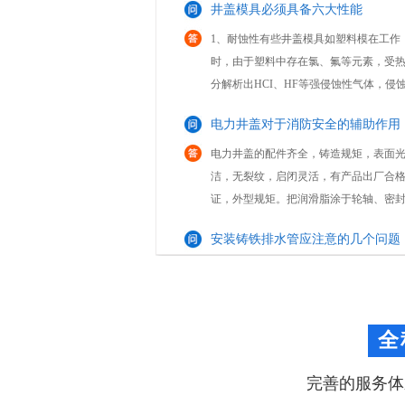
时，由于塑料中存在氯、氟等元素，受
分解析出HCI、HF等强侵蚀性气体，侵
具型腔表面，加大其表面粗糙度，加剧
电力井盖对于消防安全的辅助作用
失效。2、强韧性模具的工作条件大多十
恶劣，有...
电力井盖的配件齐全，铸造规矩，表面
洁，无裂纹，启闭灵活，有产品出厂合
证，外型规矩。把润滑脂涂于轮轴、密
内和滚珠或滚柱轴承的磨擦部位，能减
安装铸铁排水管应注意的几个问题
擦并令转动更灵活。正常情况下每六个
行一次润滑。树...
球墨铸铁排水管是以镁或稀土镁结合金
剂在浇注前加入铁水中，使石墨球化，
集中降低，使管材具有强度大、延伸率
耐冲击、耐腐蚀、密封性好等优点；内
怎样选择合适
用水泥砂浆衬里，改善了管道输水环境
全
高了供水能...
近年来，随着塑料检查井技术应用的不
高，它的种类和款式也呈现多样性。每
完善的服务体
域在选择上都有相应的型号和种类。对