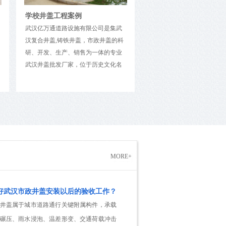
学校井盖工程案例
道路井盖工程案例
武汉亿万通道路设施有限公司是集武
武汉亿万通道路设施有限公
汉复合井盖,铸铁井盖，市政井盖的科
汉复合井盖,铸铁井盖，市政
研、开发、生产、销售为一体的专业
研、开发、生产、销售为一
武汉井盖批发厂家，位于历史文化名
武汉井盖批发厂家，位于历
城武汉市境内，占地面积10000平方
城武汉市境内，占地面积100
米，是一家专业铸造公司。经过多年
米，是一家专业铸造公司。
长足发展，拥有精良的生产设备，完
长足发展，拥有精良的生产
善的生产工艺，雄厚的技术力量和完
善的生产工艺，雄厚的技术
善的检测设备。此项目为武汉纺织大
善的检测设备。此项目为城
学阳光校区下水道井盖，电力井盖，
的电力井盖，通讯井盖，下
通讯井盖等等。
等等。
MORE+
好武汉市政井盖安装以后的验收工作？
井盖属于城市道路通行关键附属构件，承载
碾压、雨水浸泡、温差形变、交通荷载冲击