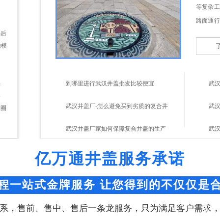
等复杂工
热后
路面通行
蚀模
磨损
养护返工的
分
光
格
到哪里进行武汉井盖批发比较便宜
武
封圈
少磨
武汉井盖厂-怎么避免买到劣质的复合井
武
月进
球化
盖
武汉井盖厂家如何保障复合井盖的生产
锈？
武
应力
高、
质量？
选井盖
亿万通井盖服务承诺
壁采
的塑料排水检查井的井盖
、提
程一站式金牌服务 让您得到的不仅仅是
断提
个区
系，售前、售中、售后一条龙服务，只为满足客户需求
于检