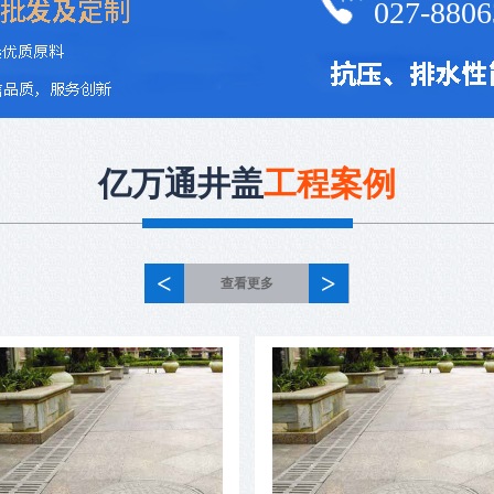
027-8806
亿万通井盖
工程案例
<
>
查看更多
热后
蚀模