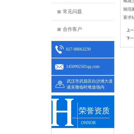
械减
轴现
常见问题
要求
合作客户
上一
下一
027-88063230
1450992501qq.com
武汉市武昌区白沙洲大道
凌吴墩临时堆放场内
荣誉资质
ONNOR