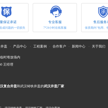
旦井
因
热后
量保证承诺
专业客服
售后服务
蚀模
造成问题的一切损失
7*24小时在线客服
保质期内“包用、
磨损
分
光
合井盖
·
产品中心
·
工程案例
·
合作客户
·
新闻中心
·
关于我们
格
封圈
临时堆放场内
少磨
660 王经理
月进
球化
应力
汉复合井盖
和武汉铸铁井盖的
武汉井盖厂家
高、
壁采
的塑料排水检查井的井盖
、提
断提