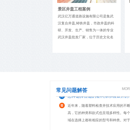
具型腔表面，加大其表面粗糙度，加剧
电力井盖对于消防安全的辅助作用
景区井盖工程案例
失效。2、强韧性模具的工作条件大多十
武汉亿万通道路设施有限公司是集武
恶劣，有...
电力井盖的配件齐全，铸造规矩，表面
汉复合井盖,铸铁井盖，市政井盖的科
洁，无裂纹，启闭灵活，有产品出厂合
研、开发、生产、销售为一体的专业
证，外型规矩。把润滑脂涂于轮轴、密
武汉井盖批发厂家，位于历史文化名
内和滚珠或滚柱轴承的磨擦部位，能减
城武汉市境内，占地面积10000平方
安装铸铁排水管应注意的几个问题
擦并令转动更灵活。正常情况下每六个
米，是一家专业铸造公司。经过多年
行一次润滑。树...
球墨铸铁排水管是以镁或稀土镁结合金
长足发展，拥有精良的生产设备，完
剂在浇注前加入铁水中，使石墨球化，
善的生产工艺，雄厚的技术力量和完
集中降低，使管材具有强度大、延伸率
善的检测设备。公司主要产品有各种
耐冲击、耐腐蚀、密封性好等优点；内
牌号的球墨铸铁件和铸钢件，是专业
怎样选择合适
用水泥砂浆衬里，改善了管道输水环境
生产井盖、箅子等铸件的公司。产品
MOR
常见问题解答
高了供水能...
近年来，随着塑料检查井技术应用的不
广泛用于市政.建筑.通讯.电力.供水.煤
高，它的种类和款式也呈现多样性。每
气...
域在选择上都有相应的型号和种类。对
查井来说最不可缺少的就是井盖了。一
井盖模具必须具备六大性能
盖出现问题，许多问题也就随之而来。
此，选择合适...
1、耐蚀性有些井盖模具如塑料模在工作