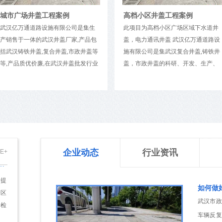
磨损
城市广场井盖工程案例
高档小区井盖工程案例
分
武汉亿万通道路设施有限公司是集生
此项目为高档小区广场区域下水道井
光
产销售于一体的武汉井盖厂家,产品包
盖，电力通讯井盖 武汉亿万通道路设
格
括武汉铸铁井盖,复合井盖,市政井盖等
施有限公司是集武汉复合井盖,铸铁井
封圈
等,产品质优价廉,在武汉井盖批发行业
盖，市政井盖的科研、开发、生产、
少磨
具有良好口碑. 我们秉持“精细严新，
销售为一体的专业武汉井盖批发厂
月进
精英精治，顾客致上，诚信为本”的经
家，位于历史文化名城武汉市境内，
球化
营理念，本着平等互利的经营宗旨，
占地面积10000平方米，是一家专业铸
应力
竭诚地欢迎国内外客商莅临惠顾，同
造公司。经过多年长足发展，拥有精
高、
谋发展.
良的生产设备，完善的生产工艺，雄
壁采
厚的技术力量和完善的检测设备。此
的塑料排水检查井的井盖
、提
工程为城市广场上的下水道井盖。
企业动态
行业资讯
E+
断提
个区
于检
如何做
旦井
武汉市政
因
车辆反复