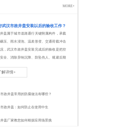
等等。
生产井盖、箅子等铸件的公
MORE+
广泛用于市政.建筑.通讯.电力
气...
好武汉市政井盖安装以后的验收工作？
井盖属于城市道路通行关键附属构件，承载
碾压、雨水浸泡、温差形变、交通荷载冲击
况，武汉市政井盖安装完成后的验收是把控
安全、消除异响沉降、防坠伤人、规避后期
核心关...
了解详情+
汉市政井盖常用的防腐做法有哪些？
汉市政井盖：如何防止在使用中生
汉井盖厂家教您如何根据应用场景挑