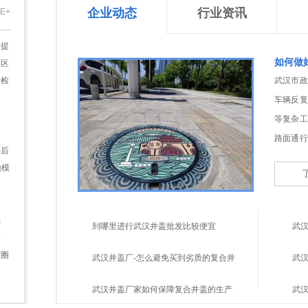
工程为城市广场上的下水道井盖。
通讯井盖等等。
个区
企业动态
行业资讯
E+
于检
旦井
如何做
因
武汉市政
热后
车辆反复
蚀模
等复杂工
磨损
路面通行
分
养护返工的
光
格
封圈
少磨
到哪里进行武汉井盖批发比较便宜
武
月进
球化
武汉井盖厂-怎么避免买到劣质的复合井
武
应力
盖
武汉井盖厂家如何保障复合井盖的生产
锈？
武
高、
壁采