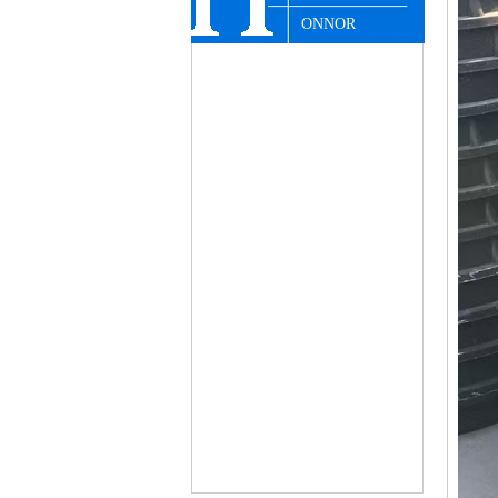
ONNOR