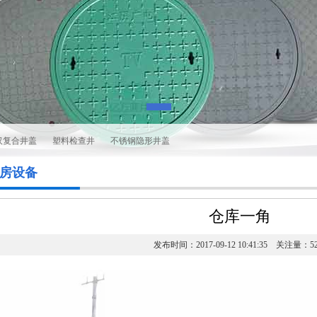
汉复合井盖
塑料检查井
不锈钢隐形井盖
房设备
仓库一角
发布时间：2017-09-12 10:41:35 关注量：52