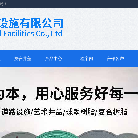
站！
盖
复合井盖
产品中心
工程案例
合作客户