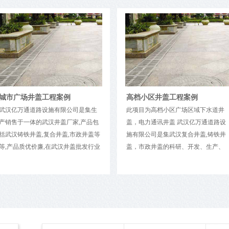
热后
蚀模
磨损
分
光
高档小区井盖工程案例
学校井盖工程案例
格
此项目为高档小区广场区域下水道井
武汉亿万通道路设施有限公司是集武
封圈
盖，电力通讯井盖 武汉亿万通道路设
汉复合井盖,铸铁井盖，市政井盖的科
少磨
施有限公司是集武汉复合井盖,铸铁井
研、开发、生产、销售为一体的专业
月进
盖，市政井盖的科研、开发、生产、
武汉井盖批发厂家，位于历史文化名
销售为一体的专业武汉井盖批发厂
城武汉市境内，占地面积10000平方
球化
家，位于历史文化名城武汉市境内，
米，是一家专业铸造公司。经过多年
应力
占地面积10000平方米，是一家专业铸
长足发展，拥有精良的生产设备，完
高、
造公司。经过多年长足发展，拥有精
善的生产工艺，雄厚的技术力量和完
壁采
的塑料排水检查井的井盖
良的生产设备，完善的生产工艺，雄
善的检测设备。此项目为武汉纺织大
、提
厚的技术力量和完善的检测设备。此
学阳光校区下水道井盖，电力井盖，
断提