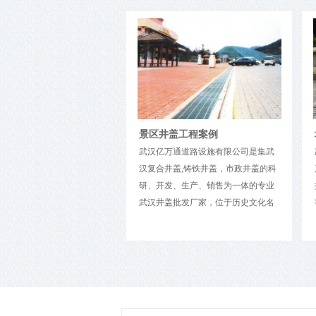
井盖模具必须具备六大性能
1、耐蚀性有些井盖模具如塑料模在工作
时，由于塑料中存在氯、氟等元素，受
分解析出HCI、HF等强侵蚀性气体，侵
具型腔表面，加大其表面粗糙度，加剧
电力井盖对于消防安全的辅助作用
失效。2、强韧性模具的工作条件大多十
恶劣，有...
电力井盖的配件齐全，铸造规矩，表面
盖工程案例
城市广场井盖工程案例
洁，无裂纹，启闭灵活，有产品出厂合
通道路设施有限公司是集武
武汉亿万通道路设施有限公司是集生
证，外型规矩。把润滑脂涂于轮轴、密
盖,铸铁井盖，市政井盖的科
产销售于一体的武汉井盖厂家,产品包
内和滚珠或滚柱轴承的磨擦部位，能减
、生产、销售为一体的专业
括武汉铸铁井盖,复合井盖,市政井盖等
安装铸铁排水管应注意的几个问题
擦并令转动更灵活。正常情况下每六个
批发厂家，位于历史文化名
等,产品质优价廉,在武汉井盖批发行业
行一次润滑。树...
境内，占地面积10000平方
具有良好口碑. 我们秉持“精细严新，
球墨铸铁排水管是以镁或稀土镁结合金
家专业铸造公司。经过多年
精英精治，顾客致上，诚信为本”的经
剂在浇注前加入铁水中，使石墨球化，
，拥有精良的生产设备，完
营理念，本着平等互利的经营宗旨，
集中降低，使管材具有强度大、延伸率
工艺，雄厚的技术力量和完
竭诚地欢迎国内外客商莅临惠顾，同
耐冲击、耐腐蚀、密封性好等优点；内
怎样选择合适
设备。公司主要产品有各种
谋发展.
用水泥砂浆衬里，改善了管道输水环境
墨铸铁件和铸钢件，是专业
高了供水能...
近年来，随着塑料检查井技术应用的不