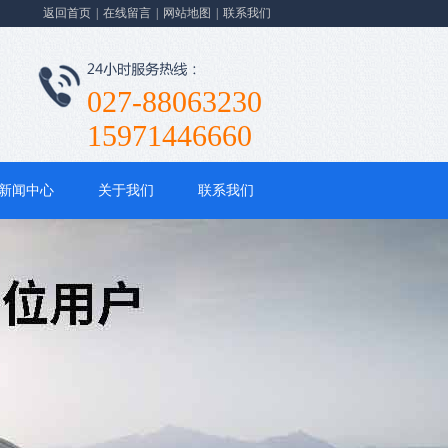
返回首页
|
在线留言
|
网站地图
|
联系我们
027-88063230
15971446660
新闻中心
关于我们
联系我们