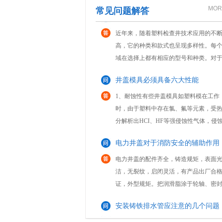
、箅子等铸件的公司。产品
高，它的种类和款式也呈现多样性。每
MOR
常见问题解答
政.建筑.通讯.电力.供水.煤
域在选择上都有相应的型号和种类。对
查井来说最不可缺少的就是井盖了。一
井盖模具必须具备六大性能
盖出现问题，许多问题也就随之而来。
此，选择合适...
1、耐蚀性有些井盖模具如塑料模在工作
时，由于塑料中存在氯、氟等元素，受
分解析出HCI、HF等强侵蚀性气体，侵
具型腔表面，加大其表面粗糙度，加剧
电力井盖对于消防安全的辅助作用
失效。2、强韧性模具的工作条件大多十
恶劣，有...
电力井盖的配件齐全，铸造规矩，表面
洁，无裂纹，启闭灵活，有产品出厂合
证，外型规矩。把润滑脂涂于轮轴、密
内和滚珠或滚柱轴承的磨擦部位，能减
安装铸铁排水管应注意的几个问题
擦并令转动更灵活。正常情况下每六个
行一次润滑。树...
球墨铸铁排水管是以镁或稀土镁结合金
剂在浇注前加入铁水中，使石墨球化，
集中降低，使管材具有强度大、延伸率
耐冲击、耐腐蚀、密封性好等优点；内