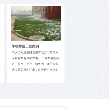
道路井盖工程案例
景区井盖工程案例
武汉亿万通道路设施有限公司是集武
武汉亿万通道路设施有限公
汉复合井盖,铸铁井盖，市政井盖的科
汉复合井盖,铸铁井盖，市政
研、开发、生产、销售为一体的专业
研、开发、生产、销售为一
武汉井盖批发厂家，位于历史文化名
武汉井盖批发厂家，位于历
城武汉市境内，占地面积10000平方
城武汉市境内，占地面积100
米，是一家专业铸造公司。经过多年
米，是一家专业铸造公司。
长足发展，拥有精良的生产设备，完
长足发展，拥有精良的生产
善的生产工艺，雄厚的技术力量和完
善的生产工艺，雄厚的技术
善的检测设备。此项目为城市道路上
善的检测设备。公司主要产
的电力井盖，通讯井盖，下水道井盖
牌号的球墨铸铁件和铸钢件