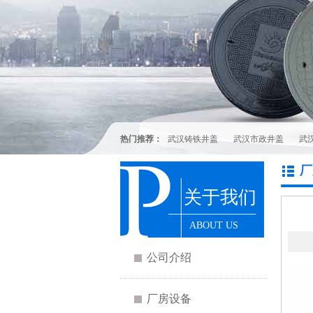
热门推荐：
武汉铸铁井盖
武汉市政井盖
武
厂
关于我们
ABOUT US
公司介绍
厂房设备