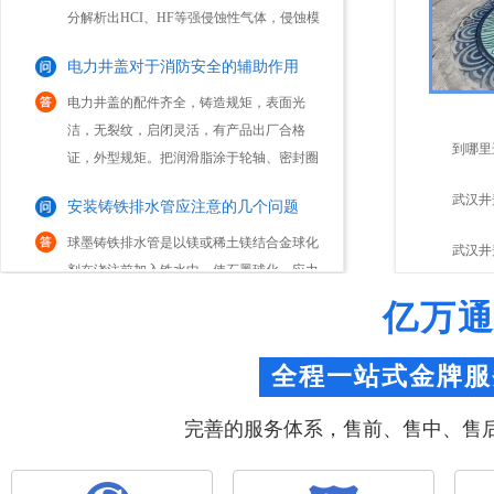
具型腔表面，加大其表面粗糙度，加剧磨损
电力井盖对于消防安全的辅助作用
失效。2、强韧性模具的工作条件大多十分
恶劣，有...
电力井盖的配件齐全，铸造规矩，表面光
洁，无裂纹，启闭灵活，有产品出厂合格
证，外型规矩。把润滑脂涂于轮轴、密封圈
内和滚珠或滚柱轴承的磨擦部位，能减少磨
到哪里
安装铸铁排水管应注意的几个问题
擦并令转动更灵活。正常情况下每六个月进
行一次润滑。树...
武汉井
球墨铸铁排水管是以镁或稀土镁结合金球化
剂在浇注前加入铁水中，使石墨球化，应力
盖
武汉井
集中降低，使管材具有强度大、延伸率高、
耐冲击、耐腐蚀、密封性好等优点；内壁采
质量？
怎样选择合适的塑料排水检查井的井盖
亿万
用水泥砂浆衬里，改善了管道输水环境、提
高了供水能...
近年来，随着塑料检查井技术应用的不断提
高，它的种类和款式也呈现多样性。每个区
全程一站式金牌服
域在选择上都有相应的型号和种类。对于检
查井来说最不可缺少的就是井盖了。一旦井
完善的服务体系，售前、售中、售
井盖模具必须具备六大性能
盖出现问题，许多问题也就随之而来。因
此，选择合适...
1、耐蚀性有些井盖模具如塑料模在工作