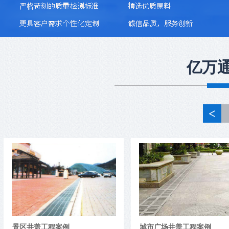
亿万
<
井盖模具必须具备六大性能
1、耐蚀性有些井盖模具如塑料模在工作
时，由于塑料中存在氯、氟等元素，受热后
分解析出HCI、HF等强侵蚀性气体，侵蚀模
具型腔表面，加大其表面粗糙度，加剧磨损
电力井盖对于消防安全的辅助作用
失效。2、强韧性模具的工作条件大多十分
恶劣，有...
电力井盖的配件齐全，铸造规矩，表面光
城市广场井盖工程案例
高档小区井盖工程案例