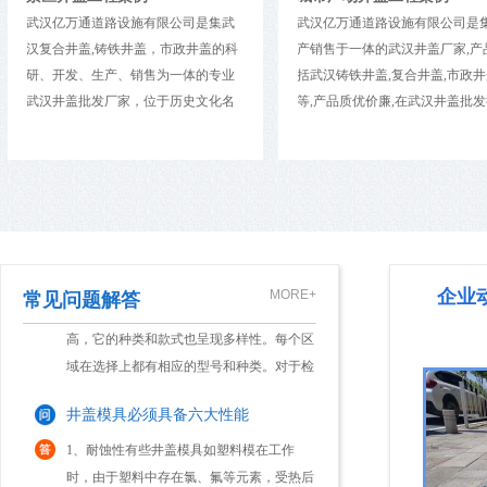
洁，无裂纹，启闭灵活，有产品出厂合格
武汉亿万通道路设施有限公司是集生
此项目为高档小区广场区域下水
产销售于一体的武汉井盖厂家,产品包
证，外型规矩。把润滑脂涂于轮轴、密封圈
盖，电力通讯井盖 武汉亿万通
括武汉铸铁井盖,复合井盖,市政井盖等
施有限公司是集武汉复合井盖,
内和滚珠或滚柱轴承的磨擦部位，能减少磨
安装铸铁排水管应注意的几个问题
等,产品质优价廉,在武汉井盖批发行业
盖，市政井盖的科研、开发、生
擦并令转动更灵活。正常情况下每六个月进
具有良好口碑. 我们秉持“精细严新，
销售为一体的专业武汉井盖批发
行一次润滑。树...
球墨铸铁排水管是以镁或稀土镁结合金球化
精英精治，顾客致上，诚信为本”的经
家，位于历史文化名城武汉市境
剂在浇注前加入铁水中，使石墨球化，应力
营理念，本着平等互利的经营宗旨，
占地面积10000平方米，是一家
集中降低，使管材具有强度大、延伸率高、
竭诚地欢迎国内外客商莅临惠顾，同
造公司。经过多年长足发展，拥
耐冲击、耐腐蚀、密封性好等优点；内壁采
谋发展.
良的生产设备，完善的生产工艺
怎样选择合适的塑料排水检查井的井盖
用水泥砂浆衬里，改善了管道输水环境、提
厚的技术力量和完善的检测设备
高了供水能...
近年来，随着塑料检查井技术应用的不断提
工程为城市广场上的下水道井盖
企业
MORE+
常见问题解答
高，它的种类和款式也呈现多样性。每个区
域在选择上都有相应的型号和种类。对于检
查井来说最不可缺少的就是井盖了。一旦井
井盖模具必须具备六大性能
盖出现问题，许多问题也就随之而来。因
此，选择合适...
1、耐蚀性有些井盖模具如塑料模在工作
时，由于塑料中存在氯、氟等元素，受热后
分解析出HCI、HF等强侵蚀性气体，侵蚀模