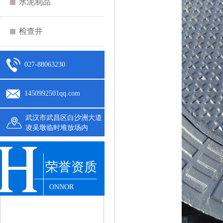
水泥制品
检查井
027-88063230
1450992501qq.com
武汉市武昌区白沙洲大道
凌吴墩临时堆放场内
荣誉资质
ONNOR