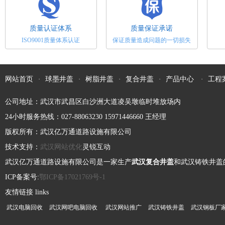
时，由于塑料中存在氯、氟等元素，受热后
分解析出HCI、HF等强侵蚀性气体，侵蚀模
质量认证体系
质量保证承诺
具型腔表面，加大其表面粗糙度，加剧磨损
ISO9001质量体系认证
保证质量造成问题的一切损失
电力井盖对于消防安全的辅助作用
失效。2、强韧性模具的工作条件大多十分
恶劣，有...
电力井盖的配件齐全，铸造规矩，表面光
洁，无裂纹，启闭灵活，有产品出厂合格
网站首页
·
球墨井盖
·
树脂井盖
·
复合井盖
·
产品中心
·
工程
证，外型规矩。把润滑脂涂于轮轴、密封圈
内和滚珠或滚柱轴承的磨擦部位，能减少磨
公司地址：武汉市武昌区白沙洲大道凌吴墩临时堆放场内
安装铸铁排水管应注意的几个问题
擦并令转动更灵活。正常情况下每六个月进
24小时服务热线：027-88063230 15971446660 王经理
行一次润滑。树...
球墨铸铁排水管是以镁或稀土镁结合金球化
版权所有：武汉亿万通道路设施有限公司
剂在浇注前加入铁水中，使石墨球化，应力
技术支持：
集中降低，使管材具有强度大、延伸率高、
武汉网站优化
灵锐互动
耐冲击、耐腐蚀、密封性好等优点；内壁采
武汉亿万通道路设施有限公司是一家生产
武汉复合井盖
和武汉铸铁井盖
怎样选择合适的塑料排水检查井的井盖
用水泥砂浆衬里，改善了管道输水环境、提
ICP备案号:
鄂ICP备17021769号-1
高了供水能...
近年来，随着塑料检查井技术应用的不断提
友情链接 links
高，它的种类和款式也呈现多样性。每个区
武汉电脑回收
武汉网吧电脑回收
武汉网站推广
武汉铸铁井盖
武汉钢板厂
域在选择上都有相应的型号和种类。对于检
查井来说最不可缺少的就是井盖了。一旦井