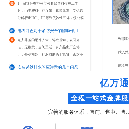
分解析出HCI、HF等强侵蚀性气体，侵蚀模
具型腔表面，加大其表面粗糙度，加剧磨损
电力井盖对于消防安全的辅助作用
失效。2、强韧性模具的工作条件大多十分
恶劣，有...
电力井盖的配件齐全，铸造规矩，表面光
洁，无裂纹，启闭灵活，有产品出厂合格
到哪里
证，外型规矩。把润滑脂涂于轮轴、密封圈
内和滚珠或滚柱轴承的磨擦部位，能减少磨
武汉井
安装铸铁排水管应注意的几个问题
擦并令转动更灵活。正常情况下每六个月进
行一次润滑。树...
盖
武汉井
球墨铸铁排水管是以镁或稀土镁结合金球化
剂在浇注前加入铁水中，使石墨球化，应力
质量？
亿万
集中降低，使管材具有强度大、延伸率高、
耐冲击、耐腐蚀、密封性好等优点；内壁采
怎样选择合适的塑料排水检查井的井盖
用水泥砂浆衬里，改善了管道输水环境、提
全程一站式金牌服
高了供水能...
近年来，随着塑料检查井技术应用的不断提
高，它的种类和款式也呈现多样性。每个区
完善的服务体系，售前、售中、售
域在选择上都有相应的型号和种类。对于检
查井来说最不可缺少的就是井盖了。一旦井