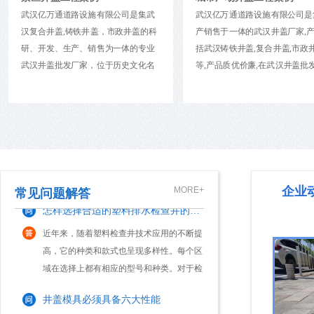
电力井盖对于消防安全的辅助作用
失效。2、强韧性模具的工作条件大多十分
武汉亿万通道路设施有限公司是集武
武汉亿万通道路设施有限公司是
恶劣，有...
电力井盖的配件齐全，铸造规矩，表面光
汉复合井盖,铸铁井盖，市政井盖的科
产销售于一体的武汉井盖厂家,产
洁，无裂纹，启闭灵活，有产品出厂合格
研、开发、生产、销售为一体的专业
括武汉铸铁井盖,复合井盖,市政
证，外型规矩。把润滑脂涂于轮轴、密封圈
武汉井盖批发厂家，位于历史文化名
等,产品质优价廉,在武汉井盖批
内和滚珠或滚柱轴承的磨擦部位，能减少磨
城武汉市境内，占地面积10000平方
具有良好口碑. 我们秉持“精细严
安装铸铁排水管应注意的几个问题
米，是一家专业铸造公司。经过多年
擦并令转动更灵活。正常情况下每六个月进
精英精治，顾客致上，诚信为本”
长足发展，拥有精良的生产设备，完
营理念，本着平等互利的经营宗
行一次润滑。树...
球墨铸铁排水管是以镁或稀土镁结合金球化
善的生产工艺，雄厚的技术力量和完
竭诚地欢迎国内外客商莅临惠顾
剂在浇注前加入铁水中，使石墨球化，应力
善的检测设备。公司主要产品有各种
谋发展.
集中降低，使管材具有强度大、延伸率高、
牌号的球墨铸铁件和铸钢件，是专业
耐冲击、耐腐蚀、密封性好等优点；内壁采
生产井盖、箅子等铸件的公司。产品
怎样选择合适的塑料排水检查井的井盖
用水泥砂浆衬里，改善了管道输水环境、提
企业
MORE+
常见问题解答
广泛用于市政.建筑.通讯.电力.供水.煤
高了供水能...
近年来，随着塑料检查井技术应用的不断提
气...
高，它的种类和款式也呈现多样性。每个区
域在选择上都有相应的型号和种类。对于检
查井来说最不可缺少的就是井盖了。一旦井
井盖模具必须具备六大性能
盖出现问题，许多问题也就随之而来。因
此，选择合适...
1、耐蚀性有些井盖模具如塑料模在工作
时，由于塑料中存在氯、氟等元素，受热后