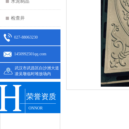
水泥制品
检查井
027-88063230
1450992501qq.com
武汉市武昌区白沙洲大道
凌吴墩临时堆放场内
荣誉资质
ONNOR