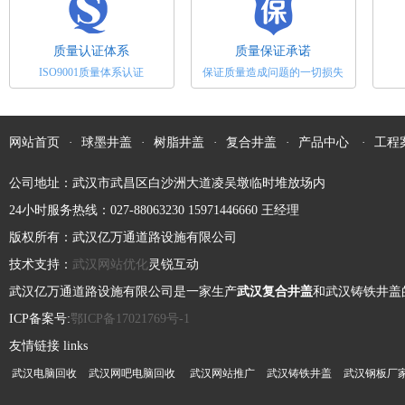
井盖模具必须具备六大性能
盖出现问题，许多问题也就随之而来。因
此，选择合适...
1、耐蚀性有些井盖模具如塑料模在工作
质量认证体系
质量保证承诺
时，由于塑料中存在氯、氟等元素，受热后
ISO9001质量体系认证
保证质量造成问题的一切损失
分解析出HCI、HF等强侵蚀性气体，侵蚀模
具型腔表面，加大其表面粗糙度，加剧磨损
电力井盖对于消防安全的辅助作用
失效。2、强韧性模具的工作条件大多十分
网站首页
·
球墨井盖
·
树脂井盖
·
复合井盖
·
产品中心
·
工程
恶劣，有...
电力井盖的配件齐全，铸造规矩，表面光
洁，无裂纹，启闭灵活，有产品出厂合格
公司地址：武汉市武昌区白沙洲大道凌吴墩临时堆放场内
证，外型规矩。把润滑脂涂于轮轴、密封圈
24小时服务热线：027-88063230 15971446660 王经理
内和滚珠或滚柱轴承的磨擦部位，能减少磨
安装铸铁排水管应注意的几个问题
擦并令转动更灵活。正常情况下每六个月进
版权所有：武汉亿万通道路设施有限公司
行一次润滑。树...
球墨铸铁排水管是以镁或稀土镁结合金球化
技术支持：
武汉网站优化
灵锐互动
剂在浇注前加入铁水中，使石墨球化，应力
武汉亿万通道路设施有限公司是一家生产
武汉复合井盖
和武汉铸铁井盖
集中降低，使管材具有强度大、延伸率高、
ICP备案号:
鄂ICP备17021769号-1
耐冲击、耐腐蚀、密封性好等优点；内壁采
友情链接 links
怎样选择合适的塑料排水检查井的井盖
用水泥砂浆衬里，改善了管道输水环境、提
武汉电脑回收
高了供水能...
武汉网吧电脑回收
武汉网站推广
武汉铸铁井盖
武汉钢板厂
近年来，随着塑料检查井技术应用的不断提
高，它的种类和款式也呈现多样性。每个区