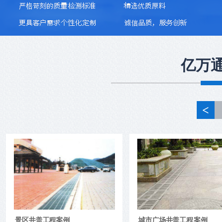
亿万
<
井盖模具必须具备六大性能
1、耐蚀性有些井盖模具如塑料模在工作
时，由于塑料中存在氯、氟等元素，受热后
分解析出HCI、HF等强侵蚀性气体，侵蚀模
具型腔表面，加大其表面粗糙度，加剧磨损
景区井盖工程案例
城市广场井盖工程案例